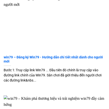
độ?
Win79 | Công Thức Đọc Vị Tài Xỉu Win79 Chuẩn Nhất - Top
Game Tài Xỉu Online Mới Nhất . Tải Game :
https://mamxoidenk...
win79 – Đăng ký Win79 - Hướng dẫn chi tiết nhất dành cho người
mới
Bước 1: Truy cập link Win79 ... Đầu tiên đó chính là truy cập vào
đường link chính của Win79. Sân chơi đã giới thiệu đến người chơi
các đường link&nbs...