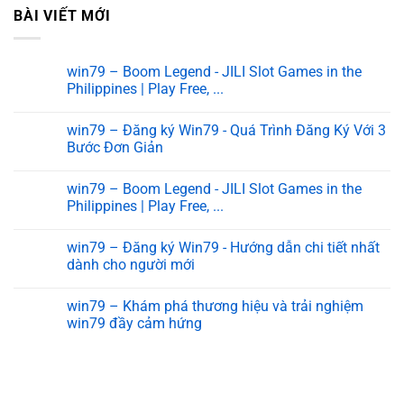
BÀI VIẾT MỚI
win79 – Boom Legend - JILI Slot Games in the
Philippines | Play Free, ...
win79 – Đăng ký Win79 - Quá Trình Đăng Ký Với 3
Bước Đơn Giản
win79 – Boom Legend - JILI Slot Games in the
Philippines | Play Free, ...
win79 – Đăng ký Win79 - Hướng dẫn chi tiết nhất
dành cho người mới
win79 – Khám phá thương hiệu và trải nghiệm
win79 đầy cảm hứng