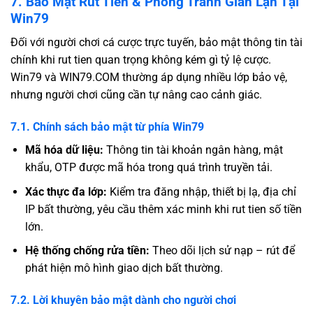
7. Bảo Mật Rút Tiền & Phòng Tránh Gian Lận Tại
Win79
Đối với người chơi cá cược trực tuyến, bảo mật thông tin tài
chính khi rut tien quan trọng không kém gì tỷ lệ cược.
Win79 và WIN79.COM thường áp dụng nhiều lớp bảo vệ,
nhưng người chơi cũng cần tự nâng cao cảnh giác.
7.1. Chính sách bảo mật từ phía Win79
Mã hóa dữ liệu:
Thông tin tài khoản ngân hàng, mật
khẩu, OTP được mã hóa trong quá trình truyền tải.
Xác thực đa lớp:
Kiểm tra đăng nhập, thiết bị lạ, địa chỉ
IP bất thường, yêu cầu thêm xác minh khi rut tien số tiền
lớn.
Hệ thống chống rửa tiền:
Theo dõi lịch sử nạp – rút để
phát hiện mô hình giao dịch bất thường.
7.2. Lời khuyên bảo mật dành cho người chơi