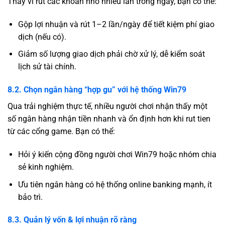
Thay vì rút các khoản nhỏ nhiều lần trong ngày, bạn có thể:
Gộp lợi nhuận và rút 1–2 lần/ngày để tiết kiệm phí giao
dịch (nếu có).
Giảm số lượng giao dịch phải chờ xử lý, dễ kiểm soát
lịch sử tài chính.
8.2. Chọn ngân hàng “hợp gu” với hệ thống Win79
Qua trải nghiệm thực tế, nhiều người chơi nhận thấy một
số ngân hàng nhận tiền nhanh và ổn định hơn khi rut tien
từ các cổng game. Bạn có thể:
Hỏi ý kiến cộng đồng người chơi Win79 hoặc nhóm chia
sẻ kinh nghiệm.
Ưu tiên ngân hàng có hệ thống online banking mạnh, ít
bảo trì.
8.3. Quản lý vốn & lợi nhuận rõ ràng