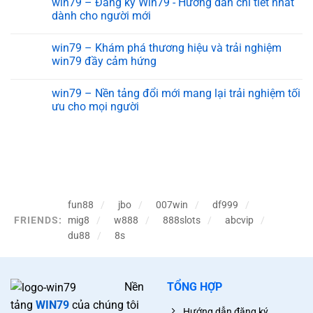
win79 – Đăng ký Win79 - Hướng dẫn chi tiết nhất
dành cho người mới
win79 – Khám phá thương hiệu và trải nghiệm
win79 đầy cảm hứng
win79 – Nền tảng đổi mới mang lại trải nghiệm tối
ưu cho mọi người
fun88
jbo
007win
df999
FRIENDS:
mig8
w888
888slots
abcvip
du88
8s
Nền
TỔNG HỢP
tảng
WIN79
của chúng tôi
Hướng dẫn đăng ký