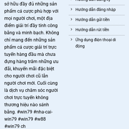
sở hữu đầy đủ những sản
Hướng dẫn đăng nhập
phẩm cá cược phù hợp với
mọi người chơi, một địa
Hướng dẫn gửi tiền
điểm giải trí đầy tính công
Hướng dẫn rút tiền
bằng và minh bạch. Không
chỉ mang đến những sản
Ứng dụng điện thoại di
động
phẩm cá cược giải trí trực
tuyến hàng đầu mà chưa
đựng hàng trăm những ưu
đãi, khuyến mãi đặc biệt
cho người chơi cũ lẫn
người chơi mới. Cuối cùng
là dịch vụ chăm sóc người
chơi trực tuyến không
thương hiệu nào sánh
bằng. #win79 #nha-cai-
win79 #win79 #w88
#win79 ch