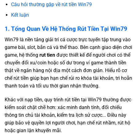
Câu hỏi thường gặp về rút tiền Win79
Kết luận
1. Tổng Quan Về Hệ Thống Rút Tiền Tại Win79
Win79 là nền tảng giải trí cá cược trực tuyến tập trung vào
game bài, slot, bắn cá và thể thao. Bên cạnh giao diện chơi
game, hệ thống
rut tien
được thiết kế để người chơi có thể
chuyển đổi xu/coin hoặc số dư trong ví game thành tiền
thật về ngân hàng nội địa một cách đơn giản. Hiểu rõ cơ
chế rút tiền giúp bạn hạn chế rủi ro khóa tài khoản, trì hoãn
thanh toán và tối ưu thời gian nhận thưởng.
Khác với nạp tiền, quy trình rút tiền tại Win79 thường được
kiểm soát chặt chẽ hơn: xác minh danh tính, đối chiếu
thông tin chủ tài khoản, kiểm tra lịch sử cược... Điều này
giúp bảo vệ quyền lợi người chơi, hạn chế rút nhầm, rút hộ
hoặc gian lận khuyến mãi.