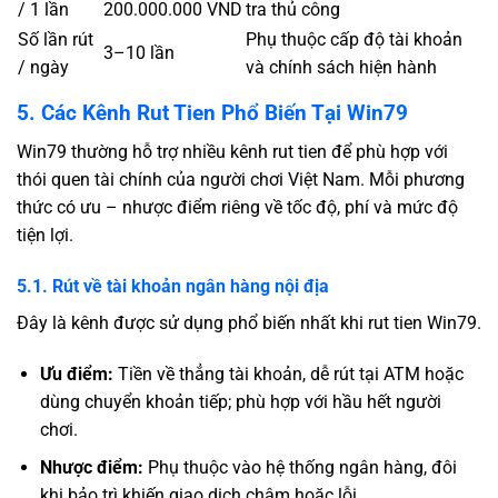
/ 1 lần
200.000.000 VND
tra thủ công
Số lần rút
Phụ thuộc cấp độ tài khoản
3–10 lần
/ ngày
và chính sách hiện hành
5. Các Kênh Rut Tien Phổ Biến Tại Win79
Win79 thường hỗ trợ nhiều kênh rut tien để phù hợp với
thói quen tài chính của người chơi Việt Nam. Mỗi phương
thức có ưu – nhược điểm riêng về tốc độ, phí và mức độ
tiện lợi.
5.1. Rút về tài khoản ngân hàng nội địa
Đây là kênh được sử dụng phổ biến nhất khi rut tien Win79.
Ưu điểm:
Tiền về thẳng tài khoản, dễ rút tại ATM hoặc
dùng chuyển khoản tiếp; phù hợp với hầu hết người
chơi.
Nhược điểm:
Phụ thuộc vào hệ thống ngân hàng, đôi
khi bảo trì khiến giao dịch chậm hoặc lỗi.