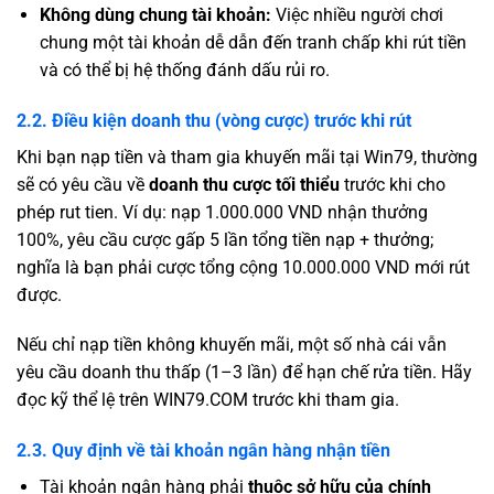
Không dùng chung tài khoản:
Việc nhiều người chơi
chung một tài khoản dễ dẫn đến tranh chấp khi rút tiền
và có thể bị hệ thống đánh dấu rủi ro.
2.2. Điều kiện doanh thu (vòng cược) trước khi rút
Khi bạn nạp tiền và tham gia khuyến mãi tại Win79, thường
sẽ có yêu cầu về
doanh thu cược tối thiểu
trước khi cho
phép rut tien. Ví dụ: nạp 1.000.000 VND nhận thưởng
100%, yêu cầu cược gấp 5 lần tổng tiền nạp + thưởng;
nghĩa là bạn phải cược tổng cộng 10.000.000 VND mới rút
được.
Nếu chỉ nạp tiền không khuyến mãi, một số nhà cái vẫn
yêu cầu doanh thu thấp (1–3 lần) để hạn chế rửa tiền. Hãy
đọc kỹ thể lệ trên WIN79.COM trước khi tham gia.
2.3. Quy định về tài khoản ngân hàng nhận tiền
Tài khoản ngân hàng phải
thuộc sở hữu của chính