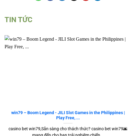
TIN TỨC
win79 – Boom Legend - JILI Slot Games in the Philippines |
Play Free, ...
casino bet win79,Sẵn sàng cho thách thức? casino bet win79🌆
mang đến cho bạn trải nghiệm chiến...