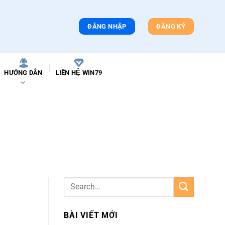
ĐĂNG NHẬP
ĐĂNG KÝ
HƯỚNG DẪN
LIÊN HỆ WIN79
BÀI VIẾT MỚI