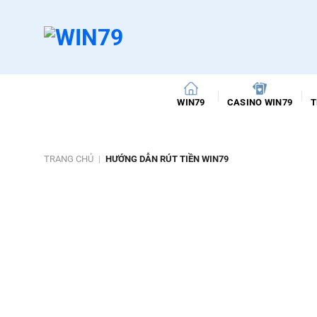
Chuyển
đến
nội
dung
WIN79
CASINO WIN79
T
TRANG CHỦ
|
HƯỚNG DẪN RÚT TIỀN WIN79