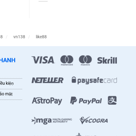
88
vn138
like88
NHANH
̀u kiệṇ
̉o mậṭ