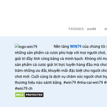
FRIENDS:
ww88
s
Nền tảng
WIN79
của chúng tôi
những sản phẩm cá cược phù hợp với mọi người chơi,
giải trí đầy tính công bằng và minh bạch. Không chỉ
sản phẩm cá cược giải trí trực tuyến hàng đầu mà ch
trăm những ưu đãi, khuyến mãi đặc biệt cho người chơ
chơi mới. Cuối cùng là dịch vụ chăm sóc người chơi tr
thương hiệu nào sánh bằng. #win79 #nha-cai-win79 
#win79 ch