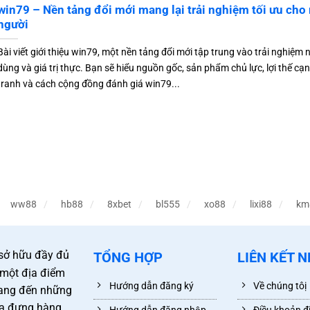
win79 – Nền tảng đổi mới mang lại trải nghiệm tối ưu cho
hỉ được sở hữu một tài khoản duy nhất
trên WIN79.COM. Không 
người
n để trục lợi khuyến mãi, hoàn trả, hay tham gia các chương trìn
Bài viết giới thiệu win79, một nền tảng đổi mới tập trung vào trải nghiệm 
dùng và giá trị thực. Bạn sẽ hiểu nguồn gốc, sản phẩm chủ lực, lợi thế cạ
mượn, mua bán hoặc chuyển nhượng tài khoản Win79 dưới mọi
tranh và cách cộng đồng đánh giá win79...
ập trên diện rộng bằng VPN/Proxy với mục đích che giấu đa tà
ủy tài khoản liên quan mà không cần báo trước, đồng thời từ chố
2.3. Thông tin đăng ký phải chính xác và cập nhật
ww88
hb88
8xbet
bl555
xo88
lixi88
km
Họ tên đầy đủ trùng với giấy tờ tùy thân và tài khoản ngân hàng
 sở hữu đầy đủ
TỔNG HỢP
LIÊN KẾT 
Số điện thoại, email, thông tin liên lạc cá nhân đang sử dụng.
 một địa điểm
Hướng dẫn đăng ký
Về chúng tôị
thanh toán (ngân hàng, ví điện tử…) thuộc quyền sở hữu hợp ph
 mang đến những
ưa đựng hàng