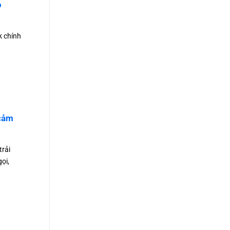
phát sinh.
o
IN79.COM sẽ được ưu tiên áp dụng.
k chính
n79
kiện dưới đây.
 cảm
rú (chọn mức cao hơn nếu có sự khác biệt).
trải
cơ quan có thẩm quyền.
ọi,
ác tổ chức liên kết.
thưởng và lợi nhuận phát sinh từ hành vi vi phạm.