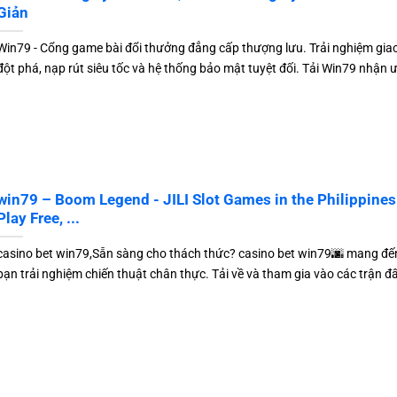
Chơi có trách nhiệm & giới hạn cá cược
Giản
Thay đổi điều khoản điều kiện Win79
Win79 - Cổng game bài đổi thưởng đẳng cấp thượng lưu. Trải nghiệm giao
Hướng dẫn xử lý khiếu nại & tranh chấp
đột phá, nạp rút siêu tốc và hệ thống bảo mật tuyệt đối. Tải Win79 nhận ư
Hướng dẫn nhanh: Cách tuân thủ điều khoản Win79
Kết luận
 Tổng quan về điều khoản điều kiện Wi
win79 – Boom Legend - JILI Slot Games in the Philippines 
u chỉnh mối quan hệ giữa người chơi và nhà cái WIN79.COM. Toà
Play Free, ...
uy định này.
casino bet win79,Sẵn sàng cho thách thức? casino bet win79🌆 mang đế
bạn trải nghiệm chiến thuật chân thực. Tải về và tham gia vào các trận đấu
Bảo vệ quyền lợi hợp pháp của người chơi khi tham gia Win79.
Thiết lập khung hoạt động minh bạch, hạn chế rủi ro tranh chấp
nền tảng tuân thủ các chuẩn mực công bằng, chống gian lận và 