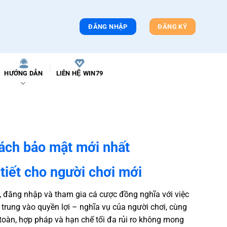
ĐĂNG NHẬP
ĐĂNG KÝ
HƯỚNG DẪN
LIÊN HỆ WIN79
sách bảo mật mới nhất
iết cho người chơi mới
, đăng nhập và tham gia cá cược đồng nghĩa với việc
 trung vào quyền lợi – nghĩa vụ của người chơi, cùng
toàn, hợp pháp và hạn chế tối đa rủi ro không mong