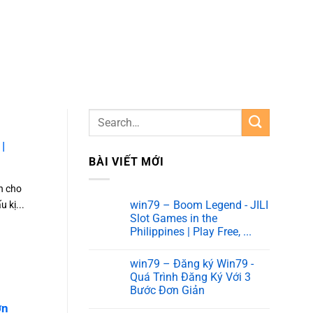
|
BÀI VIẾT MỚI
n cho
win79 – Boom Legend - JILI
 kị...
Slot Games in the
Philippines | Play Free, ...
win79 – Đăng ký Win79 -
Quá Trình Đăng Ký Với 3
Bước Đơn Giản
ơn