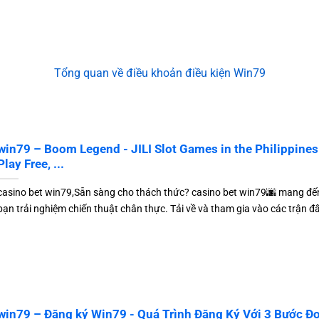
Tổng quan về điều khoản điều kiện Win79
Điều kiện mở và sử dụng tài khoản Win79
Xác minh danh tính (KYC) & bảo mật tài khoản
Quy định nạp rút tiền tại Win79
win79 – Boom Legend - JILI Slot Games in the Philippines 
Play Free, ...
Quy tắc đặt cược & vận hành trò chơi
casino bet win79,Sẵn sàng cho thách thức? casino bet win79🌆 mang đế
Quyền và nghĩa vụ của người chơi
bạn trải nghiệm chiến thuật chân thực. Tải về và tham gia vào các trận đấu
Quyền hạn & giới hạn trách nhiệm của Win79
Chính sách bảo mật dữ liệu & quyền riêng tư
Chống gian lận, rửa tiền & lạm dụng khuyến mãi
Sở hữu trí tuệ & bản quyền nội dung
win79 – Đăng ký Win79 - Quá Trình Đăng Ký Với 3 Bước Đ