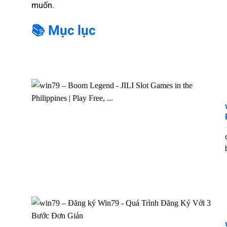
muốn.
📚 Mục lục